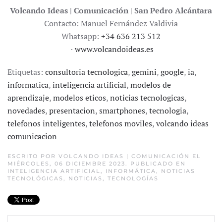
Volcando Ideas
|
Comunicación
|
San Pedro Alcántara
Contacto: Manuel Fernández Valdivia
Whatsapp:
+34 636 213 512
·
www.volcandoideas.es
Etiquetas:
consultoria tecnologica
,
gemini
,
google
,
ia
,
informatica
,
inteligencia artificial
,
modelos de
aprendizaje
,
modelos eticos
,
noticias tecnologicas
,
novedades
,
presentacion
,
smartphones
,
tecnologia
,
telefonos inteligentes
,
telefonos moviles
,
volcando ideas
comunicacion
ESCRITO POR
VOLCANDO IDEAS | COMUNICACIÓN
EL
MIÉRCOLES, 06 DICIEMBRE 2023. PUBLICADO EN
INTELIGENCIA ARTIFICIAL
,
INFORMÁTICA
,
NOTICIAS
TECNOLÓGICAS
,
NOTICIAS
,
TECNOLOGÍAS