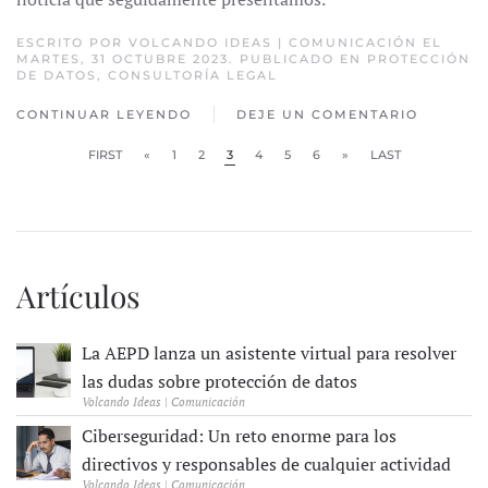
ESCRITO POR
VOLCANDO IDEAS | COMUNICACIÓN
EL
MARTES, 31 OCTUBRE 2023. PUBLICADO EN
PROTECCIÓN
DE DATOS
,
CONSULTORÍA LEGAL
CONTINUAR LEYENDO
DEJE UN COMENTARIO
FIRST
«
1
2
3
4
5
6
»
LAST
Artículos
La AEPD lanza un asistente virtual para resolver
las dudas sobre protección de datos
Volcando Ideas | Comunicación
Ciberseguridad: Un reto enorme para los
directivos y responsables de cualquier actividad
Volcando Ideas | Comunicación