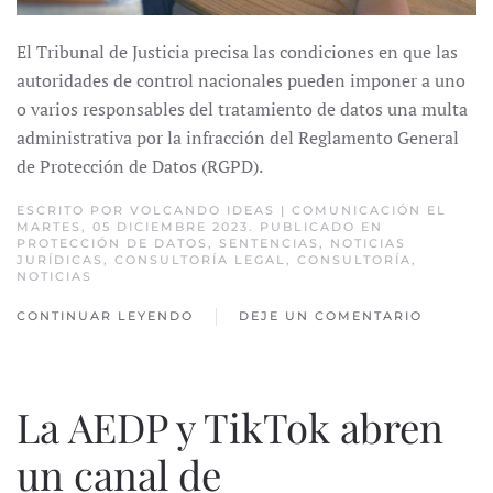
El Tribunal de Justicia precisa las condiciones en que las
autoridades de control nacionales pueden imponer a uno
o varios responsables del tratamiento de datos una multa
administrativa por la infracción del Reglamento General
de Protección de Datos (RGPD).
ESCRITO POR
VOLCANDO IDEAS | COMUNICACIÓN
EL
MARTES, 05 DICIEMBRE 2023. PUBLICADO EN
PROTECCIÓN DE DATOS
,
SENTENCIAS
,
NOTICIAS
JURÍDICAS
,
CONSULTORÍA LEGAL
,
CONSULTORÍA
,
NOTICIAS
CONTINUAR LEYENDO
DEJE UN COMENTARIO
La AEDP y TikTok abren
un canal de