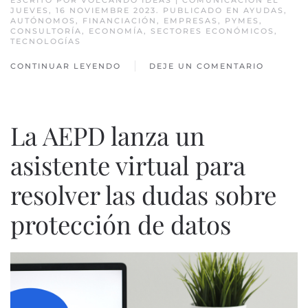
JUEVES, 16 NOVIEMBRE 2023. PUBLICADO EN
AYUDAS
,
AUTÓNOMOS
,
FINANCIACIÓN
,
EMPRESAS
,
PYMES
,
CONSULTORÍA
,
ECONOMÍA
,
SECTORES ECONÓMICOS
,
TECNOLOGÍAS
CONTINUAR LEYENDO
DEJE UN COMENTARIO
La AEPD lanza un
asistente virtual para
resolver las dudas sobre
protección de datos