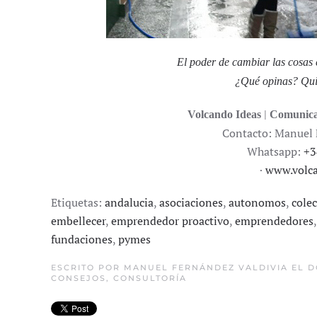
El poder de cambiar las cosas e
¿Qué opinas? Quie
|
Volcando Ideas
Comunica
Contacto: Manuel 
Whatsapp:
+3
·
www.volca
Etiquetas:
andalucia
,
asociaciones
,
autonomos
,
colec
embellecer
,
emprendedor proactivo
,
emprendedores
fundaciones
,
pymes
ESCRITO POR
MANUEL FERNÁNDEZ VALDIVIA
EL D
CONSEJOS
,
CONSULTORÍA