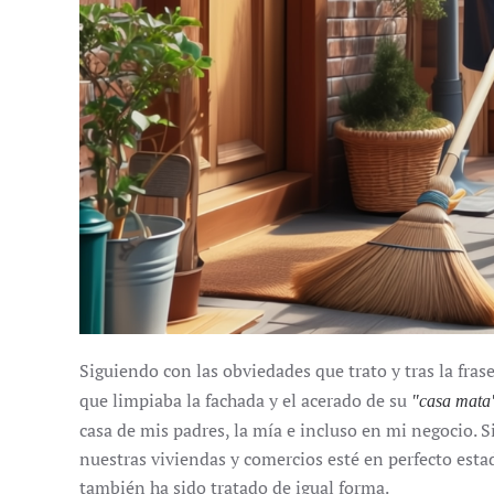
Siguiendo con las obviedades que trato y tras la fras
que limpiaba la fachada y el acerado de su
"casa mata
casa de mis padres, la mía e incluso en mi negocio. 
nuestras viviendas y comercios esté en perfecto estad
también ha sido tratado de igual forma.