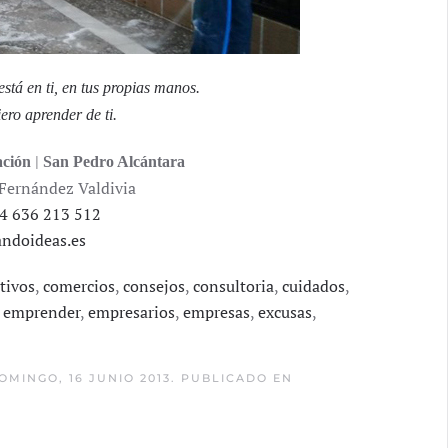
stá en ti, en tus propias manos.
ro aprender de ti.
|
ción
San Pedro Alcántara
Fernández Valdivia
4 636 213 512
ndoideas.es
tivos
,
comercios
,
consejos
,
consultoria
,
cuidados
,
,
emprender
,
empresarios
,
empresas
,
excusas
,
OMINGO, 16 JUNIO 2013. PUBLICADO EN