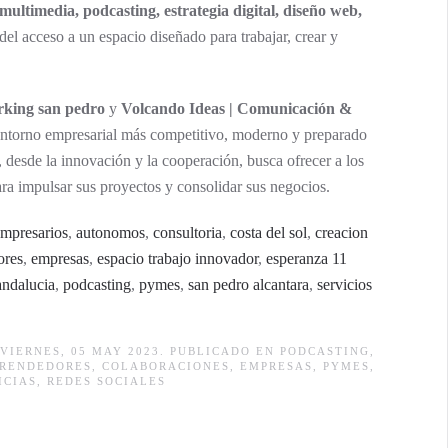
multimedia, podcasting, estrategia digital, diseño web,
del acceso a un espacio diseñado para trabajar, crear y
rking san pedro
y
Volcando Ideas | Comunicación &
torno empresarial más competitivo, moderno y preparado
, desde la innovación y la cooperación, busca ofrecer a los
ra impulsar sus proyectos y consolidar sus negocios.
empresarios
,
autonomos
,
consultoria
,
costa del sol
,
creacion
ores
,
empresas
,
espacio trabajo innovador
,
esperanza 11
andalucia
,
podcasting
,
pymes
,
san pedro alcantara
,
servicios
VIERNES, 05 MAY 2023. PUBLICADO EN
PODCASTING
,
RENDEDORES
,
COLABORACIONES
,
EMPRESAS
,
PYMES
,
ICIAS
,
REDES SOCIALES