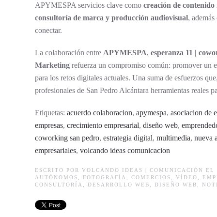
APYMESPA servicios clave como
creación de contenido 
consultoría de marca y producción audiovisual
, además 
conectar.
La colaboración entre
APYMESPA
,
esperanza 11 | cowo
Marketing
refuerza un compromiso común: promover un en
para los retos digitales actuales. Una suma de esfuerzos que
profesionales de San Pedro Alcántara herramientas reales pa
Etiquetas:
acuerdo colaboracion
,
apymespa
,
asociacion de 
empresas
,
crecimiento empresarial
,
diseño web
,
emprended
coworking san pedro
,
estrategia digital
,
multimedia
,
nueva 
empresariales
,
volcando ideas comunicacion
ESCRITO POR
VOLCANDO IDEAS | COMUNICACIÓN
EL 
AUTÓNOMOS
,
FOTOGRAFÍA
,
COMERCIOS
,
VÍDEO
,
EMP
CONSULTORÍA
,
DESARROLLO WEB
,
DISEÑO WEB
,
NOT